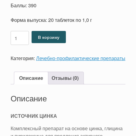
Баллы: 390
Форма выпуска: 20 таблеток по 1,0 г
Количество
В корзину
товара
Цинсил-
Т
Категория:
Лечебно-профилактические препараты
Описание
Отзывы (0)
Описание
ИСТОЧНИК ЦИНКА
Комплексный препарат на основе цинка, глицина
и пиридоксина для продления активного