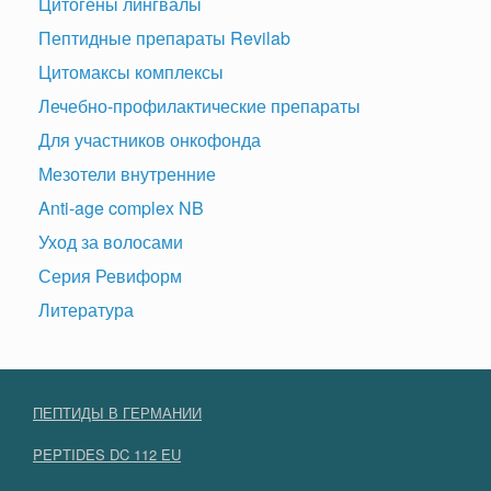
Цитогены лингвалы
Пептидные препараты Revilab
Цитомаксы комплексы
Лечебно-профилактические препараты
Для участников онкофонда
Мезотели внутренние
Anti-age complex NB
Уход за волосами
Серия Ревиформ
Литература
ПЕПТИДЫ В ГЕРМАНИИ
PEPTIDES DC 112 EU