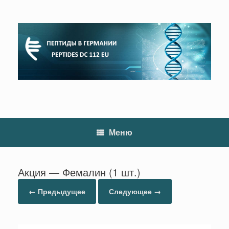
Перейти
к
содержанию
Меню
Акция — Фемалин (1 шт.)
← Предыдущее
Следующее →