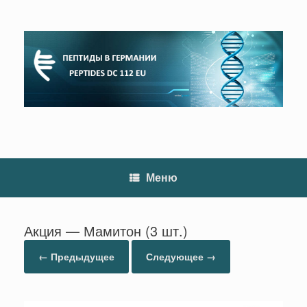
Перейти
к
содержанию
Меню
Акция — Мамитон (3 шт.)
← Предыдущее
Следующее →