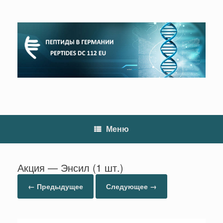
Перейти
к
содержанию
Меню
Акция — Энсил (1 шт.)
← Предыдущее
Следующее →