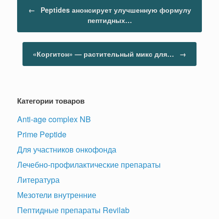
Навигация по записям
←
Peptides анонсирует улучшенную формулу
пептидных…
«Коргитон» — растительный микс для…
→
Категории товаров
Anti-age complex NB
Prime Peptide
Для участников онкофонда
Лечебно-профилактические препараты
Литература
Мезотели внутренние
Пептидные препараты Revilab