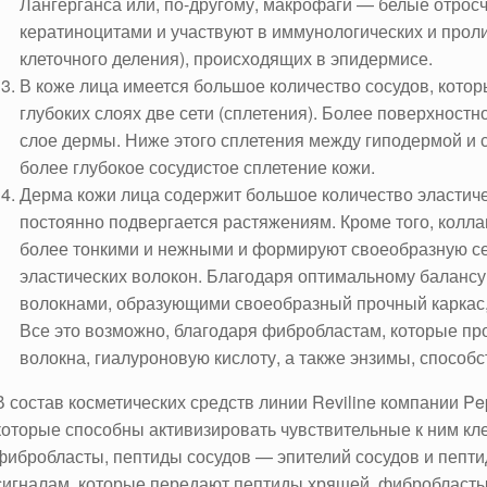
Лангерганса или, по-другому, макрофаги — белые отросч
кератиноцитами и участвуют в иммунологических и про
клеточного деления), происходящих в эпидермисе.
В коже лица имеется большое количество сосудов, кото
глубоких слоях две сети (сплетения). Более поверхностн
слое дермы. Ниже этого сплетения между гиподермой и 
более глубокое сосудистое сплетение кожи.
Дерма кожи лица содержит большое количество эластичес
постоянно подвергается растяжениям. Кроме того, колла
более тонкими и нежными и формируют своеобразную сет
эластических волокон. Благодаря оптимальному баланс
волокнами, образующими своеобразный прочный каркас,
Все это возможно, благодаря фибробластам, которые п
волокна, гиалуроновую кислоту, а также энзимы, способ
В состав косметических средств линии Reviline компании Pe
которые способны активизировать чувствительные к ним кл
фибробласты, пептиды сосудов — эпителий сосудов и пепт
сигналам, которые передают пептиды хрящей, фибробласты