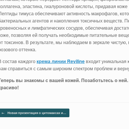
коллагена, эластина, гиалуроновой кислоты, придавая коже
Пептиды тимуса обеспечивают активность макрофагов, ко
бактериальных агентов и накопления токсичных веществ. 
кровеносных и лимфатических сосудов, обеспечивая доста
коже, позволяя ей получать необходимые питательные вещ
от токсинов. В результате, мы наблюдаем в зеркале чистую,
розового оттенка.
В состав каждого
крема линии Reviline
входит уникальная 
вам справиться с самым широким спектром проблем и верну
Теперь вы знакомы с вашей кожей. Позаботьтесь о ней.
красиво!
Навигация по записям
←
Новая презентация о цитомаксах и…