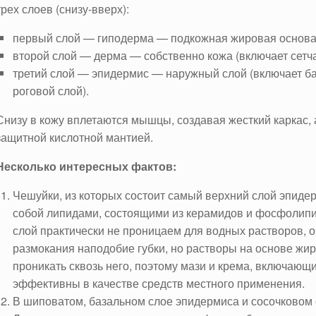
трех слоев (снизу-вверх):
первый слой — гиподерма — подкожная жировая основа
второй слой — дерма — собственно кожа (включает сетча
третий слой — эпидермис — наружный слой (включает б
роговой слой).
Снизу в кожу вплетаются мышцы, создавая жесткий каркас,
защитной кислотной мантией.
Несколько интересных фактов:
Чешуйки, из которых состоит самый верхний слой эпид
собой липидами, состоящими из керамидов и фосфолипид
слой практически не проницаем для водных растворов, о
размокания наподобие губки, но растворы на основе ж
проникать сквозь него, поэтому мази и крема, включающ
эффективны в качестве средств местного применения.
В шиповатом, базальном слое эпидермиса и сосочковом 