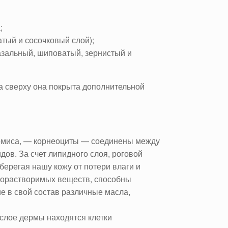
;
тый и сосочковый слой);
азальный, шиповатый, зернистый и
 а сверху она покрыта дополнительной
ермиса, — корнеоциты — соединены между
ов. За счет липидного слоя, роговой
берегая нашу кожу от потери влаги и
ирорастворимых веществ, способны
ие в свой состав различные масла,
слое дермы находятся клетки