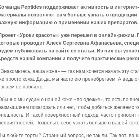
Команда Peptides поддерживает активность в интерне
материалы позволяют вам больше узнать о продукции 
важную информацию о применении наших препаратов, 
Проект «Уроки красоты» уже перешел в онлайн-режим.
которые проводит Алеся Сергеевна Афанасьева, специ
будем публиковать на сайте ее статьи. Из них вы узна
средств нашей компании и получите практические рек
«Знакомьтесь, ваша кожа» — так нам хочется начать эту стат
же просто кожа. Да-да, мы часто ею пренебрегаем. А ведь о
узнаем ее поближе.
Обычно мы судим о нашей коже «по одежке», то есть по вн
размышляем позагорать или нет, чтобы добиться желаемого
внешность. И такой поверхностный подход, часто приносит 
неприятностей. Позвольте себе узнать больше о вашей коже
Вы любите торты? Странный вопрос, не так ли. Так вот, ваша