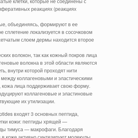
атые клетки, которые не соединены с
лиферативных реакциях (реакциях
рые, объединяясь, формируют в ее
ое сплетение локализуется в сосочковом
сетчатым слоем дермы находится второе
ких волокон, так как кожный покров лица
геновые волокна в этой области являются
ь, внутри которой проходят нити
у между коллагеновыми и эластическими
 кожа лица поддерживает свою форму.
родуцируют коллагеновые и эластиновые
ствующие их утилизации.
ptides входят 3 основных пептида,
етки кожи: пептиды хрящей —
иды тимуса — макрофаги. Благодаря
 в коже активно синтезируют молекулы