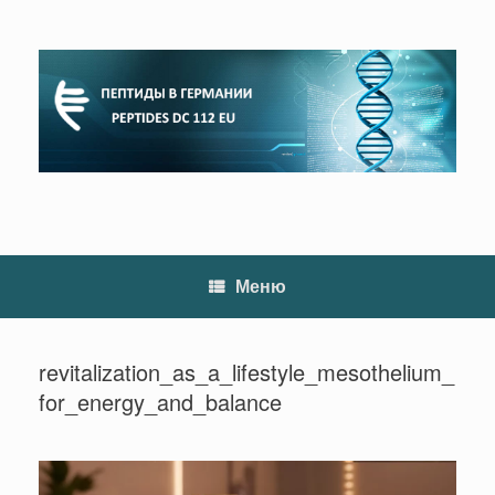
Перейти
к
содержанию
Меню
revitalization_as_a_lifestyle_mesothelium_
for_energy_and_balance