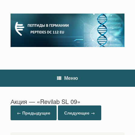
Перейти
к
содержанию
Меню
Акция — «Revilab SL 09»
← Предыдущее
Следующее →