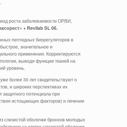
.
риод роста заболеваемости ОРВИ,
ксорест» + Revilab SL 06.
нных пептидных биорегуляторов в
быстрое, значительное и
дельного применения. Корректируются
тологии, выводя функции тканей на
ий уровень.
же более 30 лет свидетельствуют о
ов, и широких перспективах их
ия защитного потенциала при
йствия истощающих факторов) и лечении
з слизистой оболочки бронхов молодых
йствием на клетки слизистой оболочки