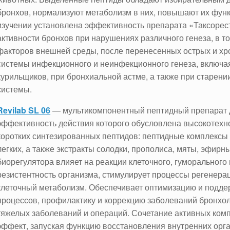
бронхов, нормализуют метаболизм в них, повышают их фун
изучении установлена эффективность препарата «Таксорес
активности бронхов при нарушениях различного генеза, в т
факторов внешней среды, после перенесенных острых и хр
системы инфекционного и неинфекционного генеза, включая
курильщиков, при бронхиальной астме, а также при старен
системы.
Revilab SL 06
— мультикомпонентный пептидный препарат д
эффективность действия которого обусловлена высокотехн
коротких синтезированных пептидов: пептидные комплексы
легких, а также экстракты солодки, прополиса, мяты, эфирн
биорегулятора влияет на реакции клеточного, гуморальног
резистентность организма, стимулирует процессы регенерац
клеточный метаболизм. Обеспечивает оптимизацию и подд
процессов, профилактику и коррекцию заболеваний бронхо
тяжелых заболеваний и операций. Сочетание активных ком
эффект, запуская функцию восстановления внутренних орга