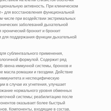
кциональную активность. При клиническом
т» для восстановления функциональной
ом числе при воздействии экстремальных
онических заболеваний дыхательной
 хронический бронхит и бронхит
ии для поддержания функции дыхательной
ля сублингвального применения,
ологичной формулой. Содержит ряд
 В-звена иммунной системы, бронхов и
ые масла ромашки и гвоздики. Действие
о иммунитета и неспецифическую
ии в случае их угнетения, улучшает
ержание нормального уровня обменных
легочной системы; реабилитацию после
понентов оказывает более быстрый
нов. Компоненты, входящие в состав,