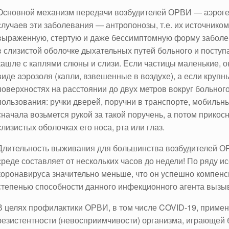
Основной механизм передачи возбудителей ОРВИ — аэрог
случаев эти заболевания — антропонозы, т.е. их источнико
выраженную, стертую и даже бессимптомную форму заболе
в слизистой оболочке дыхательных путей больного и посту
кашле с каплями слюны и слизи. Если частицы маленькие, он
виде аэрозоля (капли, взвешенные в воздухе), а если крупн
поверхностях на расстоянии до двух метров вокруг больног
пользования: ручки дверей, поручни в транспорте, мобильн
сначала возьмется рукой за такой поручень, а потом прикосн
слизистых оболочках его носа, рта или глаз.
Длительность выживания для большинства возбудителей ОР
среде составляет от нескольких часов до недели! По ряду 
коронавируса значительно меньше, что он успешно компен
степенью способности данного инфекционного агента вызы
В целях профилактики ОРВИ, в том числе COVID-19, прим
резистентности (невосприимчивости) организма, играющей 