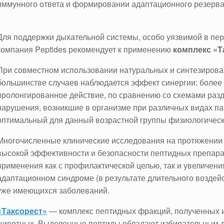
иммунного ответа и формировании адаптационного резерва
Для поддержки дыхательной системы, особо уязвимой в пе
компания Peptides рекомендует к применению
комплекс «Та
При совместном использовании натуральных и синтезирова
большинстве случаев наблюдается эффект синергии: более 
пролонгированное действие, по сравнению со схемами раз
нарушения, возникшие в организме при различных видах па
оптимальный для данный возрастной группы физиологическ
Многочисленные клинические исследования на протяжении у
высокой эффективности и безопасности пептидных препарат
применения как с профилактической целью, так и увеличен
адаптационном синдроме (в результате длительного возде
уже имеющихся заболеваний.
«Таксорест»
― комплекс пептидных фракций, полученных и
животных. Выделенные пептиды обладают избирательным де