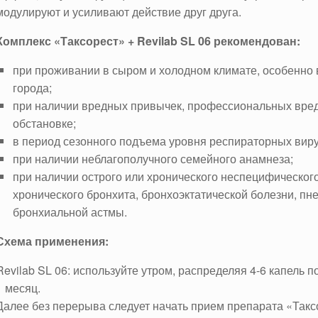
модулируют и усиливают действие друг друга.
Комплекс «Таксорест» + Revilab SL 06 рекомендован:
при проживании в сыром и холодном климате, особенно
города;
при наличии вредных привычек, профессиональных вред
обстановке;
в период сезонного подъема уровня респираторных вир
при наличии неблагополучного семейного анамнеза;
при наличии острого или хронического неспецифического
хронического бронхита, бронхоэктатической болезни, пн
бронхиальной астмы.
Схема применения:
Revilab SL 06: используйте утром, распределяя 4-6 капель п
1 месяц.
Далее без перерыва следует начать прием препарата «Таксор