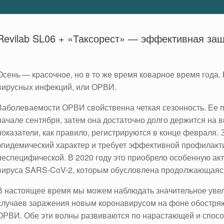
Revilab SL06 + «Таксорест» ― эффективная за
Осень — красочное, но в то же время коварное время года.
вирусных инфекций, или ОРВИ.
Заболеваемости ОРВИ свойственна четкая сезонность. Ее п
начале сентября, затем она достаточно долго держится на 
показатели, как правило, регистрируются в конце февраля.
эпидемический характер и требует эффективной профилакти
неспецифической. В 2020 году это приобрело особенную ак
вируса SARS-CoV-2, которым обусловлена продолжающаяс
В настоящее время мы можем наблюдать значительное уве
случаев заражения новым коронавирусом на фоне обостря
ОРВИ. Обе эти волны развиваются по нарастающей и способ