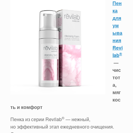
Пен
ка
для
ум
ыва
ния
Revi
®
lab
—
чис
тот
а,
мяг
кос
ть и комфорт
®
Пенка из серии Revilab
— нежный,
но эффективный этап ежедневного очищения.