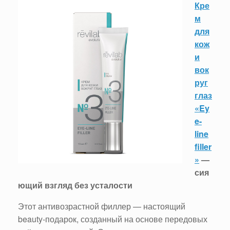
Кре
м
для
кож
и
вок
руг
глаз
«Ey
e-
line
filler
»
—
сия
ющий взгляд без усталости
Этот антивозрастной филлер — настоящий
beauty-подарок, созданный на основе передовых