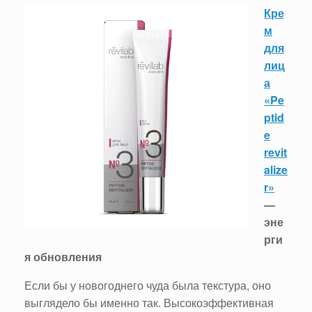
Кре
м
для
лиц
а
«Pe
ptid
e
revit
alize
r»
—
эне
рги
я обновления
Если бы у новогоднего чуда была текстура, оно
выглядело бы именно так. Высокоэффективная