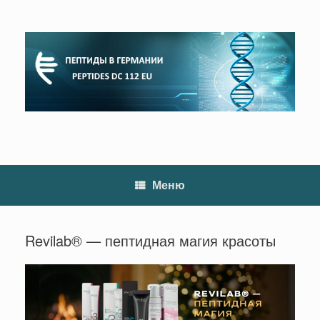
Перейти
к
содержанию
Меню
Revilab® — пептидная магия красоты