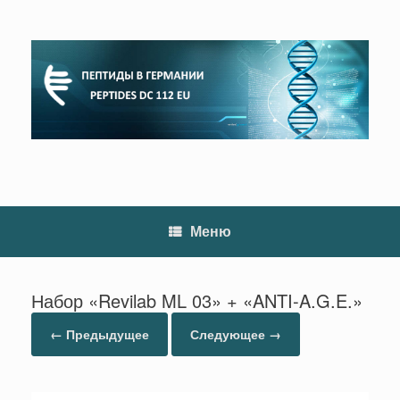
Перейти
к
содержанию
Меню
Набор «Revilab ML 03» + «ANTI-A.G.E.»
← Предыдущее
Следующее →