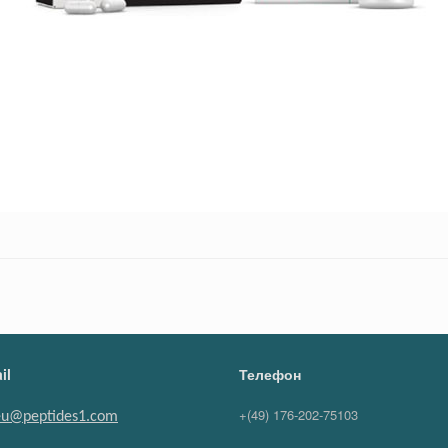
il
Телефон
+(49) 176-202-75103
eu@peptides1.com