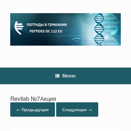
Перейти
к
содержанию
Меню
Revilab №7Акция
← Предыдущее
Следующее →