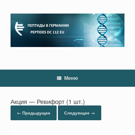
Перейти
к
содержанию
Меню
Акция — Ревифорт (1 шт.)
← Предыдущее
Следующее →