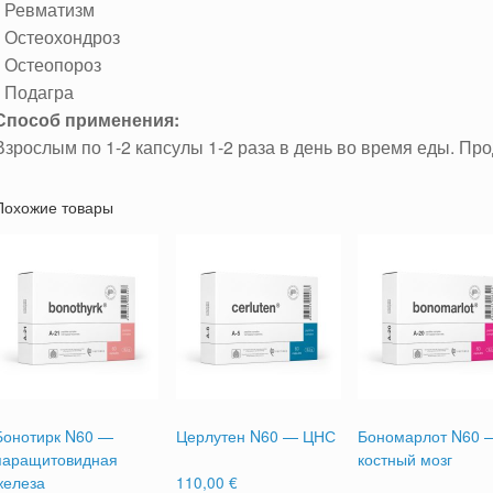
• Ревматизм
• Остеохондроз
• Остеопороз
• Подагра
Способ применения:
Взрослым по 1-2 капсулы 1-2 раза в день во время еды. Пр
Похожие товары
Бонотирк N60 —
Церлутен N60 — ЦНС
Бономарлот N60 
паращитовидная
костный мозг
железа
110,00
€