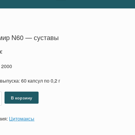
мир N60 — суставы
€
 2000
выпуска: 60 капсул по 0,2 г
ство
В корзину
ир
рия:
Цитомаксы
ы