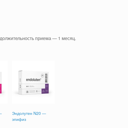
одолжительность приема — 1 месяц.
—
Эндолутен N20 —
эпифиз