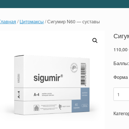
Главная
/
Цитомаксы
/ Сигумир N60 — суставы
Сигу
110,00
Баллы:
Форма 
Количе
товара
Сигум
N60
Катего
—
сустав