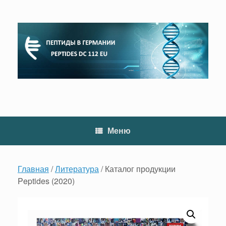
Перейти
к
содержанию
Меню
Главная
/
Литература
/ Каталог продукции
Peptides (2020)