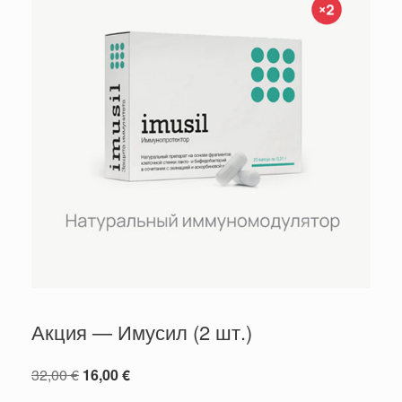
Акция — Имусил (2 шт.)
Первоначальная
Текущая
32,00
€
16,00
€
цена
цена: