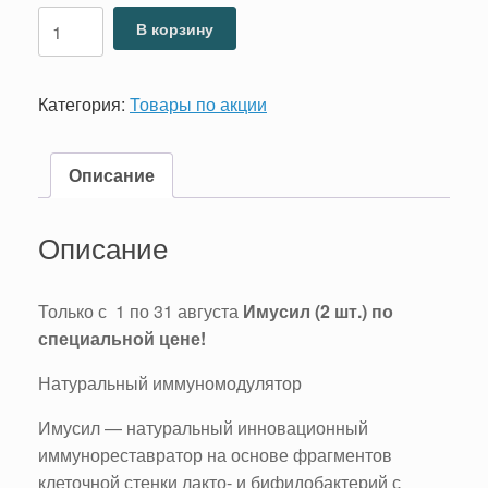
Количество
составляла
16,00 €.
В корзину
товара
32,00 €.
Акция
—
Категория:
Товары по акции
Имусил
(2
шт.)
Описание
Описание
Только с 1 по 31 августа
Имусил (2 шт.) по
специальной цене!
Натуральный иммуномодулятор
Имусил — натуральный инновационный
иммунореставратор на основе фрагментов
клеточной стенки лакто- и бифидобактерий с