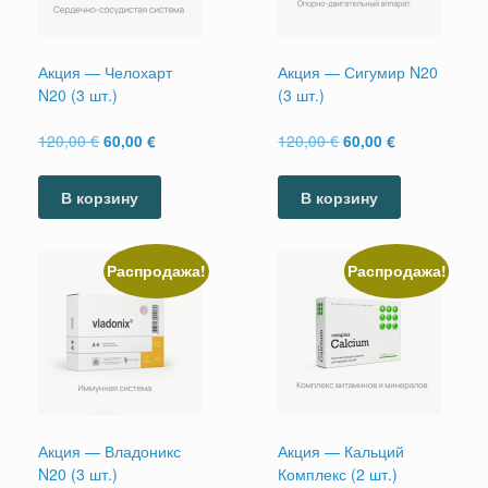
Акция — Челохарт
Акция — Сигумир N20
N20 (3 шт.)
(3 шт.)
Первоначальная
Текущая
Первоначальная
Текущая
120,00
€
120,00
€
60,00
€
60,00
€
цена
цена:
цена
цена:
составляла
60,00 €.
составляла
60,00 €.
В корзину
В корзину
120,00 €.
120,00 €.
Распродажа!
Распродажа!
Акция — Владоникс
Акция — Кальций
N20 (3 шт.)
Комплекс (2 шт.)