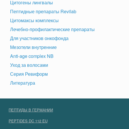
Цитогены лингвалы
Пептидные препараты Revilab
Цитомаксы комплексы
Лечебно-профилактические препараты
Для участников онкофонда
Мезотели внутренние
Anti-age complex NB
Уход за волосами
Серия Ревиформ
Литература
ПЕПТИДЫ В ГЕРМАНИИ
PEPTIDES DC 112 EU