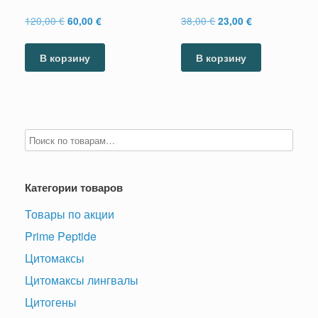
Первоначальная
Текущая
Первоначальная
Текущая
120,00
€
38,00
€
60,00
€
23,00
€
цена
цена:
цена
цена:
составляла
60,00 €.
составляла
23,00 €.
В корзину
В корзину
120,00 €.
38,00 €.
Категории товаров
Товары по акции
Prime Peptide
Цитомаксы
Цитомаксы лингвалы
Цитогены