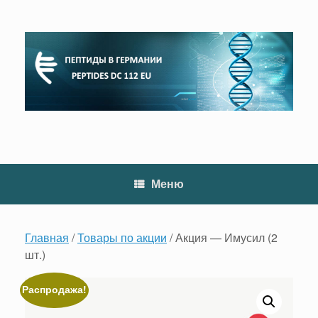
Перейти
к
содержанию
Меню
Главная
/
Товары по акции
/ Акция — Имусил (2
шт.)
Распродажа!