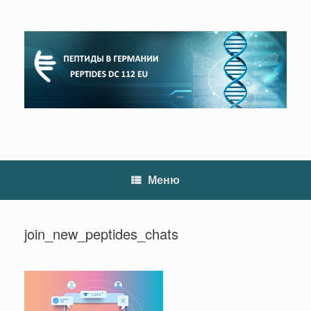
Перейти
к
содержанию
Меню
join_new_peptides_chats