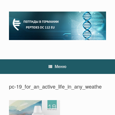
Перейти
к
содержанию
Меню
pc-19_for_an_active_life_in_any_weathe