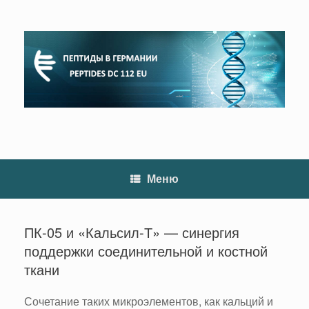
Перейти
к
содержанию
Меню
ПК-05 и «Кальсил-Т» — синергия
поддержки соединительной и костной
ткани
Сочетание таких микроэлементов, как кальций и