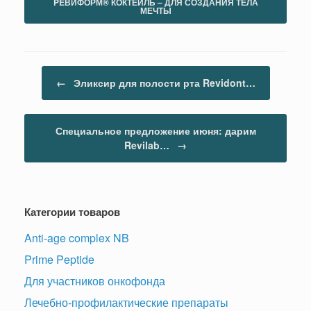
PEВИФОРМ® КОКТЕЙЛЬ – ДЛЯ СОЗДАНИЯ ТЕЛА
МЕЧТЫ
Навигация по записям
←
Эликсир для полости рта Revidont…
Специальное предложение июня: дарим
Revilab…
→
Категории товаров
Anti-age complex NB
Prime Peptide
Для участников онкофонда
Лечебно-профилактические препараты