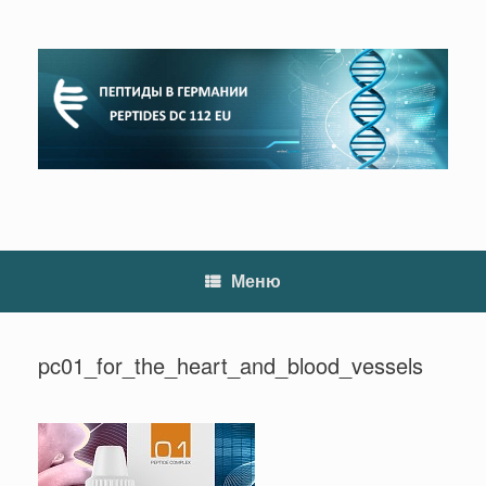
Перейти
к
содержанию
Меню
pc01_for_the_heart_and_blood_vessels