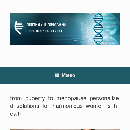
Перейти
к
содержанию
Меню
from_puberty_to_menopause_personalize
d_solutions_for_harmonious_women_s_h
ealth