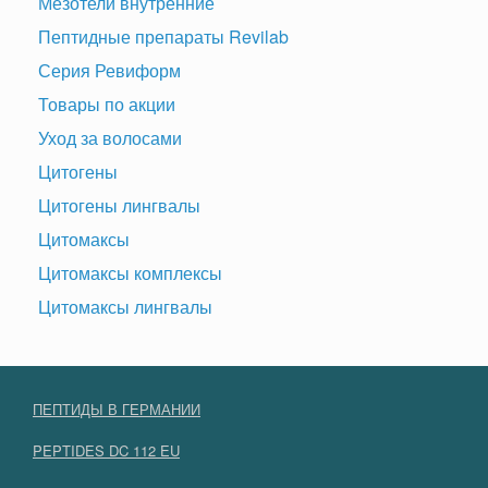
Мезотели внутренние
Пептидные препараты Revilab
Серия Ревиформ
Товары по акции
Уход за волосами
Цитогены
Цитогены лингвалы
Цитомаксы
Цитомаксы комплексы
Цитомаксы лингвалы
ПЕПТИДЫ В ГЕРМАНИИ
PEPTIDES DC 112 EU