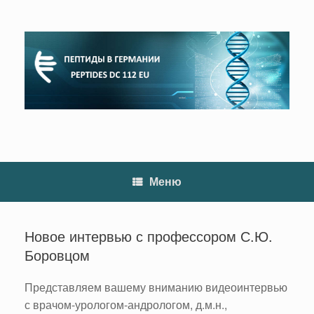
Перейти
к
содержанию
Меню
Новое интервью с профессором С.Ю.
Боровцом
Представляем вашему вниманию видеоинтервью
с врачом-урологом-андрологом, д.м.н.,