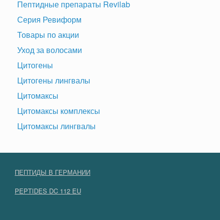
Пептидные препараты Revilab
Серия Ревиформ
Товары по акции
Уход за волосами
Цитогены
Цитогены лингвалы
Цитомаксы
Цитомаксы комплексы
Цитомаксы лингвалы
ПЕПТИДЫ В ГЕРМАНИИ
PEPTIDES DC 112 EU