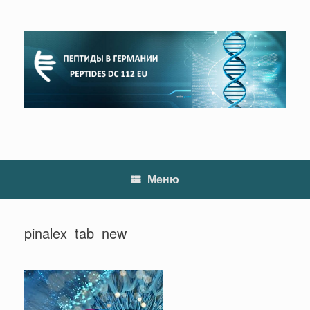
Перейти
к
содержанию
Меню
pinalex_tab_new