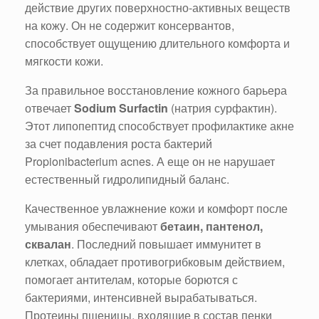
действие других поверхностно-активных веществ
на кожу. Он не содержит консервантов,
способствует ощущению длительного комфорта и
мягкости кожи.
За правильное восстановление кожного барьера
отвечает
Sodium Surfactin
(натрия сурфактин).
Этот липопептид способствует профилактике акне
за счет подавления роста бактерий
Propionibacterium acnes. А еще он не нарушает
естественный гидролипидный баланс.
Качественное увлажнение кожи и комфорт после
умывания обеспечивают
бетаин, пантенол,
сквалан
. Последний повышает иммунитет в
клетках, обладает противогрибковым действием,
помогает антителам, которые борются с
бактериями, интенсивней вырабатываться.
Протеины пшеницы, входящие в состав пенки