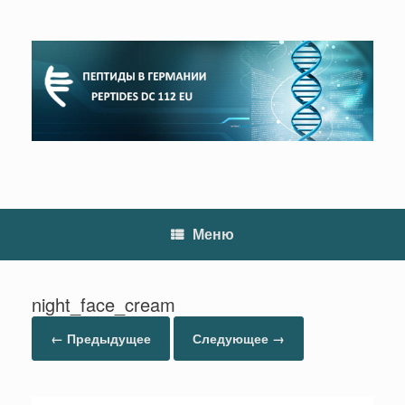
Перейти
к
содержанию
Меню
night_face_cream
← Предыдущее
Следующее →