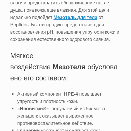
влаги и предотвратить обезвоживание после
душа, пока кожа ещё влажная. Для этой цели
идеально подойдет
Мезотель для тела
от
Peptides. Бьюти-продукт предназначен для
восстановления pH, повышения упругости кожи и
сохранения естественного здорового сияния.
Мягкое
воздействие
обусловл
Мезотеля
ено его составом:
Активный компонент
HPE-4
повышает
упругость и плотность кожи.
«
Неовитин®
», получаемый из биомассы
женьшеня, оказывает выраженное
противовоспалительное действие.
Глицерин
увлажняет и смягчает кожу.