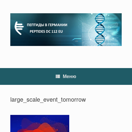
Перейти
к
содержанию
Меню
large_scale_event_tomorrow