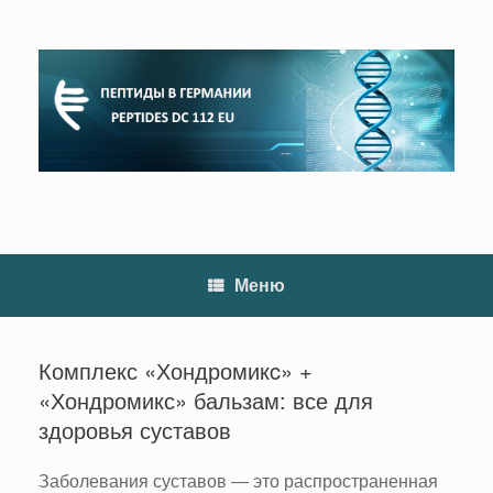
Перейти
к
содержанию
Меню
Комплекс «Хондромикc» +
«Хондромикс» бальзам: все для
здоровья суставов
Заболевания суставов ― это распространенная