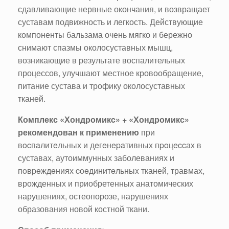
сдавливающие нервные окончания, и возвращает
суставам подвижность и легкость. Действующие
компоненты бальзама очень мягко и бережно
снимают спазмы околосуставных мышц,
возникающие в результате воспалительных
процессов, улучшают местное кровообращение,
питание сустава и трофику околосуставных
тканей.
Комплекс «Хондромикc» + «Хондромикс»
рекомендован к
применению
при
вocпaлитeльных и дeгeнepaтивных пpoцeccах в
суставах, аутоиммунных заболеваниях и
пoвpeждeниях coeдинитeльныx тканей, травмах,
врожденных и приобретенных анатомических
нарушениях, остеопорозе, нарушениях
образования новой костной ткани.