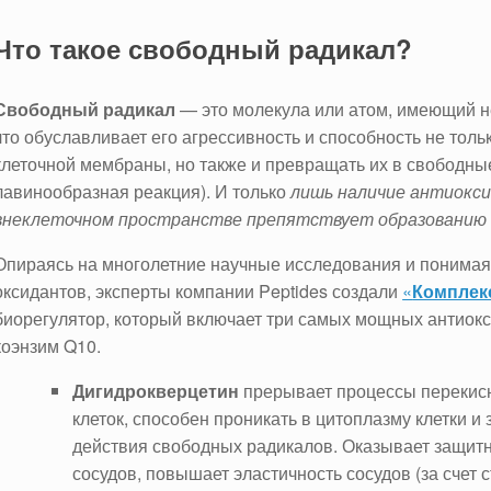
Что такое свободный радикал?
Свободный радикал
— это молекула или атом, имеющий н
что обуславливает его агрессивность и способность не толь
клеточной мембраны, но также и превращать их в свобод
лавинообразная реакция). И только
лишь
наличие антиоксид
внеклеточном пространстве препятствует образованию 
Опираясь на многолетние научные исследования и понимая
оксидантов, эксперты компании Peptides создали
«
Комплек
биорегулятор, который включает три самых мощных антиокс
коэнзим Q10.
Дигидрокверцетин
прерывает процессы перекисн
клеток, способен проникать в цитоплазму клетки 
действия свободных радикалов. Оказывает защит
сосудов, повышает эластичность сосудов (за счет