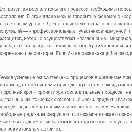
Для развития воспалительного процесса необходимы пере
воспаления. В этом плане можно говорить о феномене «зар
на клеточном уровне. Далее происходит выраженная актива
популяций — «профессиональных» участников иммунной и в
фагоцитов, которые осуществляют «поглощение» микробов, 
целом, все эти процессы типичны и запрограммированы, что
повреждающие факторы. Если бы не развивающийся оксида
Резкое усиление окислительных процессов в организме пр
антиоксидантной системы приводит к развитию оксидативног
«порочный круг», хронизируя воспалительные процессы, не
вызванные им, такие как окисленные белки, продукты глик
приводят к дегенеративным изменениям в тканях. Например
свободные радикалы разрушают гликозаминогликаны основн
может быть одним из механизмов потери плотности и упруго
при ревматоидном артрите).