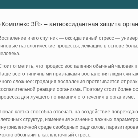
«Комплекс 3R» – антиоксидантная защита орга
Воспаление и его спутник — оксидативный стресс — униве
типовые патологические процессы, лежащие в основе боль
человека.
Стоит отметить, что процесс воспаления обычный человек 
Чаще всего типичными признаками воспаления люди считают
много сложнее: градация воспаления протягивается от реак
воспалительной реакции организма. Поэтому стоит более ос
процесса для лучшего понимания его течения в организме.
Любая клетка способна отвечать на воздействие повреждаю
клеточных структур, изменения жизненно важных параметров
внутриклеточной среде свободных радикалов, паразитирован
можно обозначить как клеточный стресс.