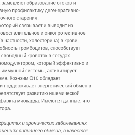
, замедляет образование отеков и
вную профилактику дегенеративно-
точного старения.
оторый связывает и выводит из
вовоспалительное и онкопротективное
в частности, холестерина) в крови,
бность тромбоцитов, способствует
 свободный кровоток в сосудах.
омодулятором, который эффективно и
 иммунной системы, активизирует
зма. Коэнзим Q10 обладает
и поддерживает энергетический обмен в
репятствует развитию ишемической
нфаркта миокарда. Имеются данные, что
тора.
фицитах и хронических заболеваниях
ушениях липидного обмена, в качестве