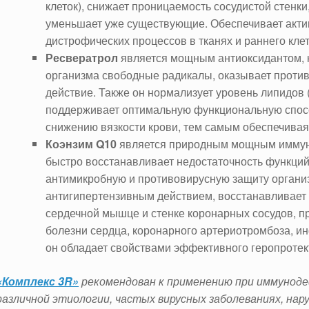
клеток), снижает проницаемость сосудистой стенки
уменьшает уже существующие. Обеспечивает акти
дистрофических процессов в тканях и раннего кле
Ресвератрол
является мощным антиоксидантом, к
организма свободные радикалы, оказывает проти
действие. Также он нормализует уровень липидов (
поддерживает оптимальную функциональную спосо
снижению вязкости крови, тем самым обеспечивая
Коэнзим Q10
является природным мощным иммун
быстро восстанавливает недостаточность функций
антимикробную и противовирусную защиту органи
антигипертензивным действием, восстанавливает 
сердечной мышце и стенке коронарных сосудов, п
болезни сердца, коронарного артериотромбоза, и
он обладает свойствами эффективного геропротек
«Комплекс 3R»
рекомендован к применению при иммуноде
различной этиологии, частых вирусных заболеваниях, нар