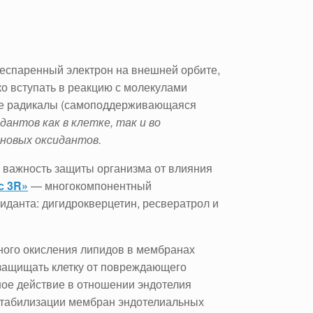
еспаренный электрон на внешней орбите,
ко вступать в реакцию с молекулами
ные радикалы (самоподдерживающаяся
антов как в клетке, так и во
новых оксидантов.
 важность защиты организма от влияния
с 3R»
— многокомпонентный
иданта: дигидрокверцетин, ресвератрол и
ого окисления липидов в мембранах
и защищать клетку от повреждающего
ное действие в отношении эндотелия
 стабилизации мембран эндотелиальных