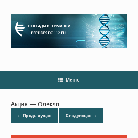
Перейти
к
содержанию
Меню
Акция — Олекап
← Предыдущее
Следующее →