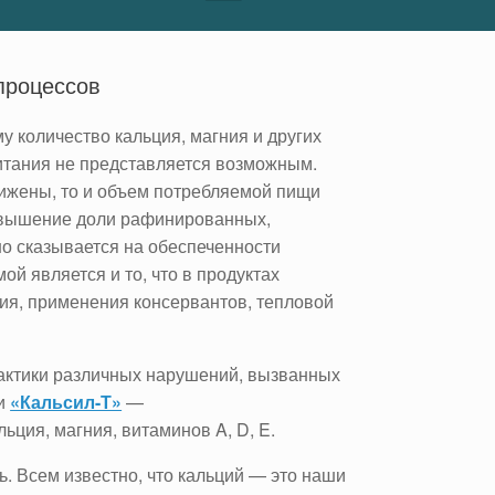
процессов
 количество кальция, магния и других
итания не представляется возможным.
нижены, то и объем потребляемой пищи
повышение доли рафинированных,
о сказывается на обеспеченности
й является и то, что в продуктах
ния, применения консервантов, тепловой
актики различных нарушений, вызванных
ли
«Кальсил-Т»
—
ьция, магния, витаминов A, D, E.
. Всем известно, что кальций — это наши