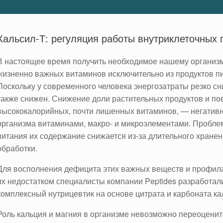
Кальсил-Т: регуляция работы внутриклеточных 
В настоящее время получить необходимое нашему организму
жизненно важных витаминов исключительно из продуктов п
Поскольку у современного человека энергозатраты резко с
также снижен. Снижение доли растительных продуктов и 
высококалорийных, почти лишенных витаминов, — негативн
организма витаминами, макро- и микроэлементами. Проблемо
питания их содержание снижается из-за длительного хране
обработки.
Для восполнения дефицита этих важных веществ и профил
их недостатком специалисты компании Peptides разработа
комплексный
нутрицевтик на основе цитрата и карбоната кал
Роль кальция и магния в организме невозможно переоценить