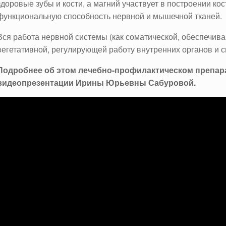
здоровые зубы и кости, а магний участвует в построении кос
функциональную способность нервной и мышечной тканей.
Вся работа нервной системы (как соматической, обеспечива
вегетативной, регулирующей работу внутренних органов и с
Подробнее об этом лечебно-профилактическом препара
видеопрезентации Ирины Юрьевны Сабуровой.