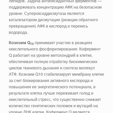
липидов. Задача антиоксидантных ферментов —
поддерживать концентрацию АФК на безопасном
уровне. Супероксиддисмутаза является
катализатором дисмутации (реакции обратного
превращения) АФК в кислород и перекись
водорода.
Коэнзим Q
принимает участие в реакциях
10
окислительного фосфорилирования. Кофермент
Q работает на уровне митохондрий в клетке,
обеспечивая полную отработку биохимических
циклов тканевого дыхания и синтеза молекул
АТФ. Коэнзим Q10 стабилизирует мембрану клетки
за счет блокирования активного кислорода и
повышения ее энергетического потенциала, в
результате клетка лучше переживает голод и
окислительный стресс, что существенно снижает
количество генетических поломок и мутаций на
уровне ДНК клетки. Кофермент Q является