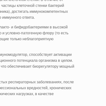
е частицы клеточной стенки бактерий
чника), достигать иммунокомпетентных
о иммунного ответа.
лакто- и бифидобактериями в высокой
ю и условно-патогенную флору (то есть
ающие только неблагоприятную
ммуномодулятор, способствует активации
ционного потенциала организма в целом.
, что обеспечивает биорегулятору мощный
стых респираторных заболеваниях, после
фессиональных вредностей, хронических
ических нагрузках, в качестве