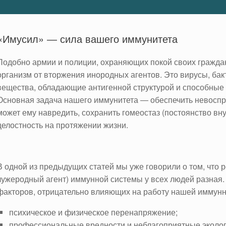
«Имусил» ― сила вашего иммунитета
Подобно армии и полиции, охраняющих покой своих гражда
организм от вторжения инородных агентов. Это вирусы, ба
вещества, обладающие антигенной структурой и способные 
Основная задача нашего иммунитета ― обеспечить невоспри
может ему навредить, сохранить гомеостаз (постоянство вн
целостность на протяжении жизни.
В одной из предыдущих статей мы уже говорили о том, что 
чужеродный агент) иммунной системы у всех людей разная. 
факторов, отрицательно влияющих на работу нашей иммунн
психическое и физическое перенапряжение;
профессиональные вредности и неблагоприятные эколог