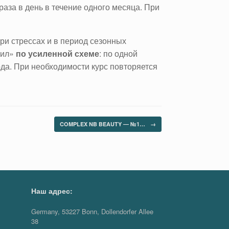
раза в день в течение одного месяца. При
ри стрессах и в период сезонных
сил»
по усиленной схеме
: по одной
года. При необходимости курс повторяется
COMPLEX NB BEAUTY ― №1…
→
Наш адрес:
Germany, 53227 Bonn, Dollendorfer Allee
38