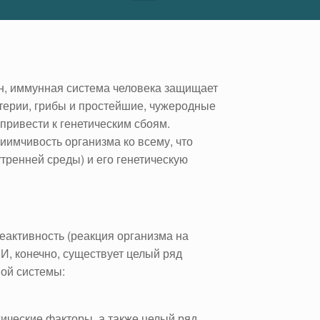
н, иммунная система человека защищает
ктерии, грибы и простейшие, чужеродные
привести к генетическим сбоям.
имчивость организма ко всему, что
утренней среды) и его генетическую
реактивность (реакция организма на
И, конечно, существует целый ряд
ой системы:
ические факторы, а также целый ряд