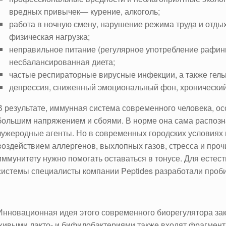
вредных привычек― курение, алкоголь;
работа в ночную смену, нарушение режима труда и отдых
физическая нагрузка;
неправильное питание (регулярное употребление рафин
несбалансированная диета;
частые респираторные вирусные инфекции, а также гель
депрессия, сниженный эмоциональный фон, хронический
В результате, иммунная система современного человека, ос
большим напряжением и сбоями. В норме она сама распозна
чужеродные агенты. Но в современных городских условиях
воздействием аллергенов, выхлопных газов, стресса и про
иммунитету нужно помогать оставаться в тонусе. Для есте
системы специалисты компании Peptides разработали проб
Инновационная идея этого современного биорегулятора закл
живыми лакто- и бифидобактериями также входят фрагменты 