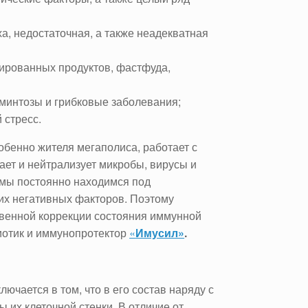
а, недостаточная, а также неадекватная
ированных продуктов, фастфуда,
минтозы и грибковые заболевания;
 стресс.
обенно жителя мегаполиса, работает с
ет и нейтрализует микробы, вирусы и
 мы постоянно находимся под
чих негативных факторов. Поэтому
ственной коррекции состояния иммунной
иотик и иммунопротектор
«
Имусил»
.
ючается в том, что в его состав наряду с
их клеточной стенки. В отличие от