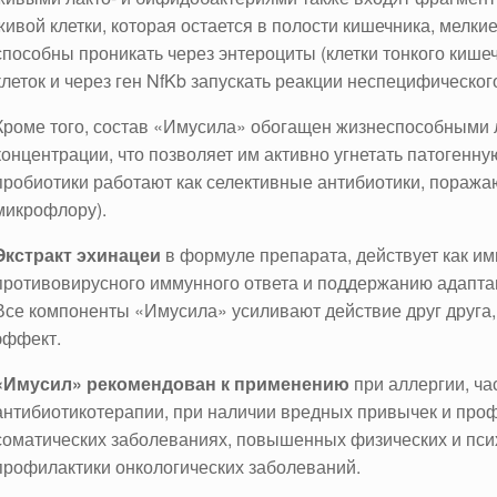
живой клетки, которая остается в полости кишечника, мелки
способны проникать через энтероциты (клетки тонкого кише
клеток и через ген NfKb запускать реакции неспецифическог
Кроме того, состав «Имусила» обогащен жизнеспособными 
концентрации, что позволяет им активно угнетать патогенну
пробиотики работают как селективные антибиотики, пораж
микрофлору).
Экстракт эхинацеи
в формуле препарата, действует как и
противовирусного иммунного ответа и поддержанию адапта
Все компоненты «Имусила» усиливают действие друг друга
эффект.
«Имусил» рекомендован к применению
при аллергии, ча
антибиотикотерапии, при наличии вредных привычек и про
соматических заболеваниях, повышенных физических и псих
профилактики онкологических заболеваний.