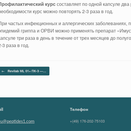
Профилактический курс
составляет по одной капсуле два 
необходимости курс можно повторять 2-3 раза в год.
При частых инфекционных и аллергических заболеваниях, п
эпидемий гриппа и ОРВИ можно применять препарат «Иму
капсуле три раза в день в течение от трех месяцев до полу
2-3 раза в год.
Навигация по записям
←
Revilab МL 01+ ПК-3 —…
il
Телефон
+(49) 176-202-75103
eu@peptides1.com