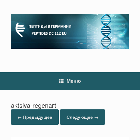
Перейти
к
содержанию
Меню
aktsiya-regenart
← Предыдущее
Следующее →