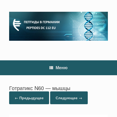
Перейти
к
содержанию
Меню
Готратикс N60 — мышцы
← Предыдущее
Следующее →