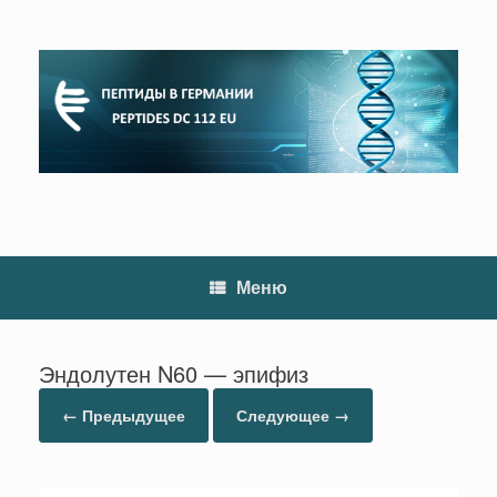
Перейти
к
содержанию
Меню
Эндолутен N60 — эпифиз
← Предыдущее
Следующее →