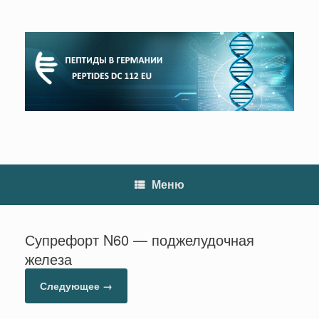
Перейти
к
содержанию
Меню
Супрефорт N60 — поджелудочная
железа
Следующее →