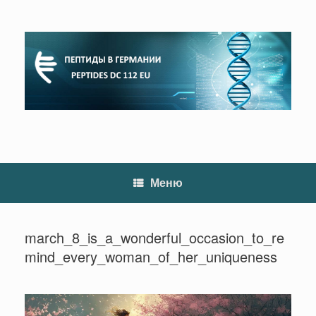
Перейти
к
содержанию
Меню
march_8_is_a_wonderful_occasion_to_re
mind_every_woman_of_her_uniqueness