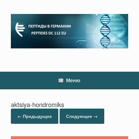
Перейти
к
содержанию
Меню
aktsiya-hondromiks
← Предыдущее
Следующее →